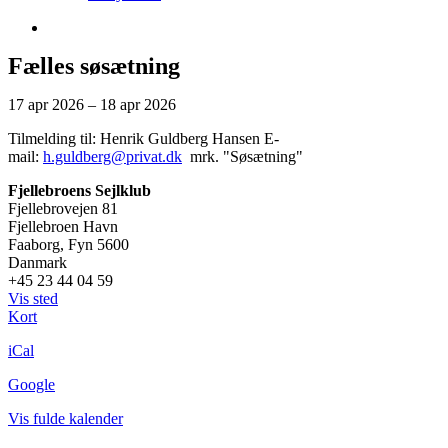
Fælles søsætning
Fælles
17 apr 2026
–
18 apr 2026
søsætning
Tilmelding til: Henrik Guldberg Hansen E-
mail:
h.guldberg@privat.dk
mrk. "Søsætning"
Fjellebroens Sejlklub
Fjellebrovejen 81
Fjellebroen Havn
Faaborg
,
Fyn
5600
Danmark
+45 23 44 04 59
Vis sted
Fjellebroens
Kort
Sejlklub
iCal
Google
Vis fulde kalender