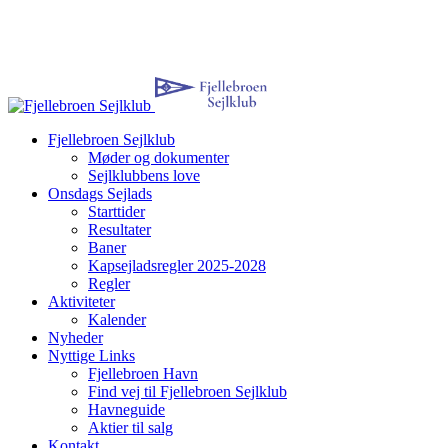
Fjellebroen Sejlklub
Møder og dokumenter
Sejlklubbens love
Onsdags Sejlads
Starttider
Resultater
Baner
Kapsejladsregler 2025-2028
Regler
Aktiviteter
Kalender
Nyheder
Nyttige Links
Fjellebroen Havn
Find vej til Fjellebroen Sejlklub
Havneguide
Aktier til salg
Kontakt