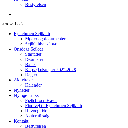
Bestyrelsen
arrow_back
Fjellebroen Sejlklub
Møder og dokumenter
Sejlklubbens love
Onsdags Sejlads
Starttider
Resultater
Baner
Kapsejladsregler 2025-2028
Regler
Aktiviteter
Kalender
Nyheder
Nyttige Links
Fjellebroen Havn
Find vej til Fjellebroen Sejlklub
Havneguide
Aktier til salg
Kontakt
Bestyrelsen