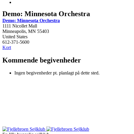
Demo: Minnesota Orchestra
Demo: Minnesota Orchestra
1111 Nicollet Mall
Minneapolis
,
MN
55403
United States
612-371-5600
Demo:
Kort
Minnesota
Orchestra
Kommende begivenheder
Ingen begivenheder pt. planlagt på dette sted.