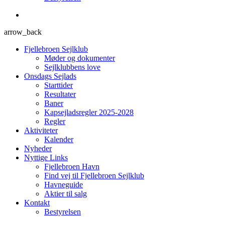
arrow_back
Fjellebroen Sejlklub
Møder og dokumenter
Sejlklubbens love
Onsdags Sejlads
Starttider
Resultater
Baner
Kapsejladsregler 2025-2028
Regler
Aktiviteter
Kalender
Nyheder
Nyttige Links
Fjellebroen Havn
Find vej til Fjellebroen Sejlklub
Havneguide
Aktier til salg
Kontakt
Bestyrelsen