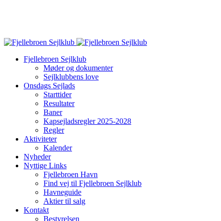
Fjellebroen Sejlklub
Møder og dokumenter
Sejlklubbens love
Onsdags Sejlads
Starttider
Resultater
Baner
Kapsejladsregler 2025-2028
Regler
Aktiviteter
Kalender
Nyheder
Nyttige Links
Fjellebroen Havn
Find vej til Fjellebroen Sejlklub
Havneguide
Aktier til salg
Kontakt
Bestyrelsen